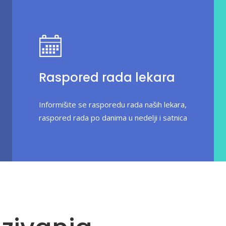
Raspored rada lekara
Informišite se rasporedu rada naših lekara,
raspored rada po danima u nedelji i satnica