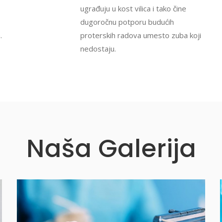
ugrađuju u kost vilica i tako čine
dugoročnu potporu budućih
.
proterskih radova umesto zuba koji
nedostaju.
Naša Galerija