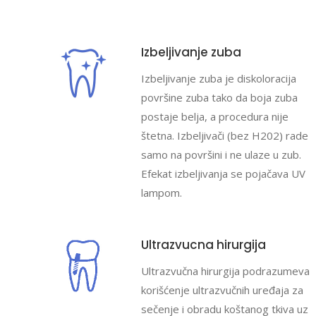
Izbeljivanje zuba
Izbeljivanje zuba je diskoloracija
površine zuba tako da boja zuba
postaje belja, a procedura nije
štetna. Izbeljivači (bez H202) rade
samo na površini i ne ulaze u zub.
Efekat izbeljivanja se pojačava UV
lampom.
Ultrazvucna hirurgija
Ultrazvučna hirurgija podrazumeva
korišćenje ultrazvučnih uređaja za
sečenje i obradu koštanog tkiva uz