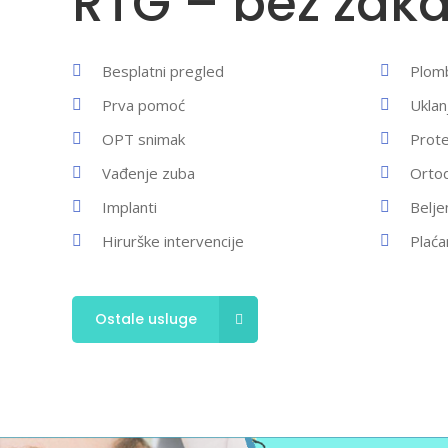
RTG – bez zaka
Besplatni pregled
Plom
Prva pomoć
Uklan
OPT snimak
Prot
Vađenje zuba
Orto
Implanti
Belje
Hirurške intervencije
Plaća
Ostale usluge