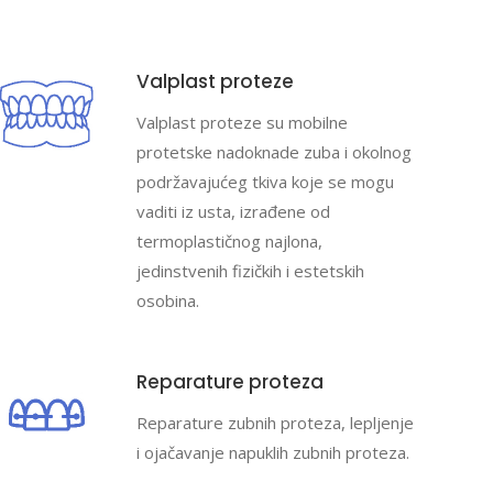
Valplast proteze
Valplast proteze su mobilne
protetske nadoknade zuba i okolnog
podržavajućeg tkiva koje se mogu
vaditi iz usta, izrađene od
termoplastičnog najlona,
jedinstvenih fizičkih i estetskih
osobina.
Reparature proteza
Reparature zubnih proteza, lepljenje
i ojačavanje napuklih zubnih proteza.