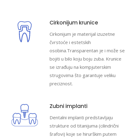
Cirkonijum krunice
Cirkonijum je materijal izuzetne
čvrstoće i estetskih
osobina.Transparentan je i može se
bojiti u bilo koju boju zuba. Krunice
se izrađuju na kompjuterskim
strugovima što garantuje veliku
preciznost.
Zubni implanti
Dentalni implanti predstavljaju
strukture od titanijuma (cilindrični
šrafovi) koje se hirurškim putem