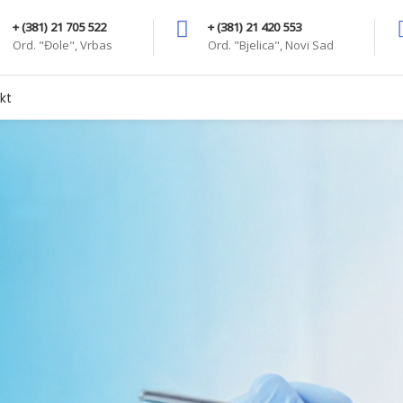
+ (381) 21 705 522
+ (381) 21 420 553
Ord. "Đole", Vrbas
Ord. "Bjelica", Novi Sad
kt