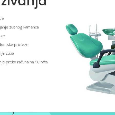
zivanja
be
janje zubnog kamenca
eze
dontske proteze
nje zuba
nje preko računa na 10 rata