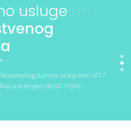
i zdravstveni
mo usluge
 različite
t
stvenog
nosti plaćanja
%
ma
godnosti plaćanja
VSTVENI POPUST 10%
M
 karticama, gotovinom, čekovima…
PZP lojalti kartica odobravamo popust
dravstvenog turizma za koji smo 2017.
tifikat pod brojem 0620171045.